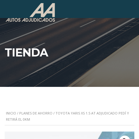
TIENDA
INICIO
/
PLANES DE AHORRO
/ TOYOTA YARIS XS 1.5 AT ADJUDICADO PEDÍ Y
RETIRÁ EL 0KM