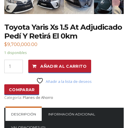
Toyota Yaris Xs 1.5 At Adjudicado
Pedí Y Retirá El 0km
$
9,700,000.00
1 disponibles
Toyota
AÑADIR AL CARRITO
Yaris
Xs
1.5
Añadir a la lista de deseos
At
COMPARAR
Adjudicado
Pedí
Categoría:
Planes de Ahorro
Y
Retirá
El
DESCRIPCIÓN
INFORMACIÓN ADICIONAL
0km
cantidad
VALORACIONES (0)