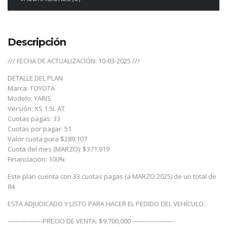
Descripción
/// FECHA DE ACTUALIZACIÓN: 10-03-2025 ///
DETALLE DEL PLAN
Marca: TOYOTA
Modelo: YARIS
Versión: XS 1.5L AT
Cuotas pagas: 33
Cuotas por pagar: 51
Valor cuota pura $289.107
Cuota del mes (MARZO): $371.919
Financiación: 100%
Este plan cuenta con 33 cuotas pagas (a MARZO 2025) de un total de
84
ESTA ADJUDICADO Y LISTO PARA HACER EL PEDIDO DEL VEHÍCULO.
—————-PRECIO DE VENTA: $9,700,000 ——————-