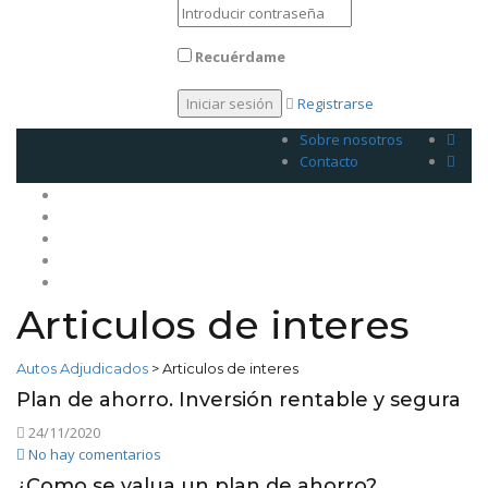
Recuérdame
Registrarse
Sobre nosotros
Contacto
Inicio
Venda su plan
Planes
Legales
Contacto
Articulos de interes
Autos Adjudicados
>
Articulos de interes
Plan de ahorro. Inversión rentable y segura
24/11/2020
No hay comentarios
¿Como se valua un plan de ahorro?