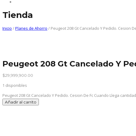
Contacto
Tienda
Inicio
/
Planes de Ahorro
/ Peugeot 208 Gt Cancelado Y Pedido. Cesion D
Peugeot 208 Gt Cancelado Y Ped
$
29,999,900.00
1 disponibles
Peugeot 208 Gt Cancelado Y Pedido. Cesion De Fc Cuando Llega cantida
Añadir al carrito