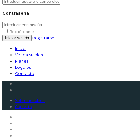
Contraseña
Recuérdame
Registrarse
Inicio
Venda su plan
Planes
Legales
Contacto
Sobre nosotros
Contacto
Inicio
Venda su plan
Planes
Legales