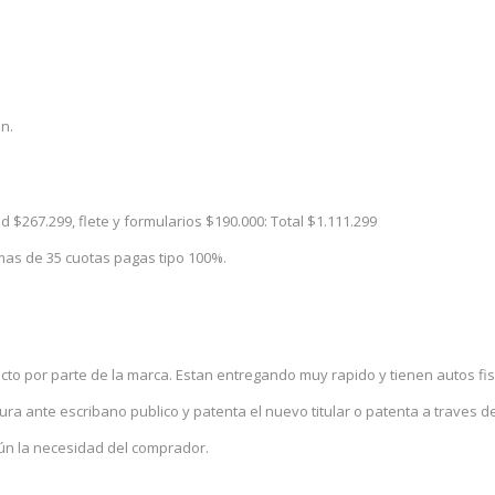
n.
d $267.299, flete y formularios $190.000: Total $1.111.299
as de 35 cuotas pagas tipo 100%.
ecto por parte de la marca. Estan entregando muy rapido y tienen autos fis
ura ante escribano publico y patenta el nuevo titular o patenta a traves d
ún la necesidad del comprador.