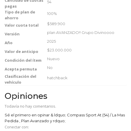
Cantidad de cuotas
54
pagas
Tipo de plan de
100%
ahorro
$589.900
Valor cuota total
plan AVANZADO!! Grupo Divinoooo
Versión
2025
Año
$23.000.000
Valor de anticipo
Nuevo
Condición del ítem
No
Acepta permuta
Clasificación del
hatchback
vehículo
Opiniones
Todavía no hay comentarios.
Sé el primero en opinar & ldquo; Compass Sport At (54) / La Mas
Pedida , Plan Avanzado y rdquo;
Conectar con: