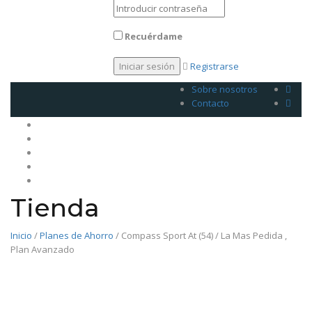
Recuérdame
Registrarse
Sobre nosotros
Contacto
Inicio
Venda su plan
Planes
Legales
Contacto
Tienda
Inicio
/
Planes de Ahorro
/ Compass Sport At (54) / La Mas Pedida ,
Plan Avanzado