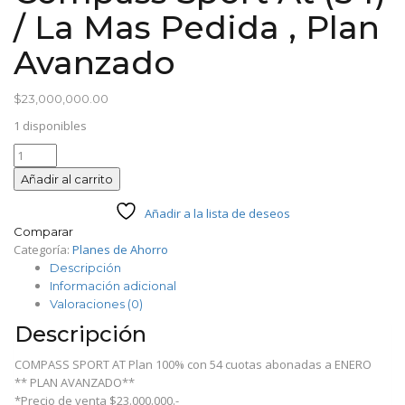
/ La Mas Pedida , Plan
Avanzado
$
23,000,000.00
1 disponibles
Compass
Sport
Añadir al carrito
At
(54)
Añadir a la lista de deseos
/
Comparar
La
Categoría:
Planes de Ahorro
Mas
Descripción
Pedida
Información adicional
,
Valoraciones (0)
Plan
Descripción
Avanzado
cantidad
COMPASS SPORT AT Plan 100% con 54 cuotas abonadas a ENERO
** PLAN AVANZADO**
*Precio de venta $23.000.000.-