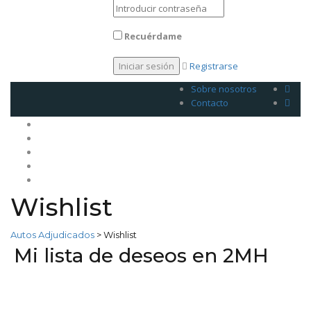
Recuérdame
Registrarse
Sobre nosotros
Contacto
Inicio
Venda su plan
Planes
Legales
Contacto
Wishlist
Autos Adjudicados
>
Wishlist
Mi lista de deseos en 2MH