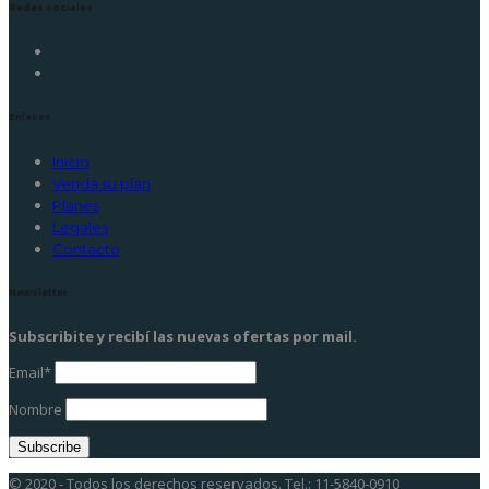
Redes sociales
Enlaces
Inicio
Venda su plan
Planes
Legales
Contacto
Newsletter
Subscribite y recibí las nuevas ofertas por mail.
Email*
Nombre
© 2020 - Todos los derechos reservados. Tel.: 11-5840-0910