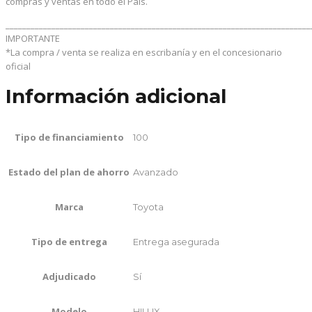
compras y ventas en todo el País.
_________________________________________________________________________
IMPORTANTE
*La compra / venta se realiza en escribanía y en el concesionario
oficial
Información adicional
Tipo de financiamiento
100
Estado del plan de ahorro
Avanzado
Marca
Toyota
Tipo de entrega
Entrega asegurada
Adjudicado
Sí
Modelo
HILUX