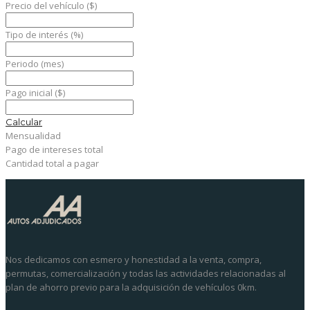
Precio del vehículo
($)
Tipo de interés
(%)
Periodo
(mes)
Pago inicial
($)
Calcular
Mensualidad
Pago de intereses total
Cantidad total a pagar
Nos dedicamos con esmero y honestidad a la venta, compra,
permutas, comercialización y todas las actividades relacionadas al
plan de ahorro previo para la adquisición de vehículos 0km.