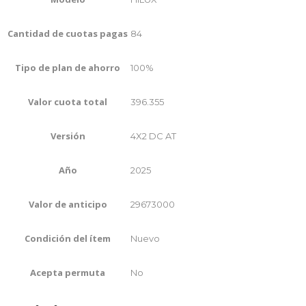
Cantidad de cuotas pagas
84
Tipo de plan de ahorro
100%
Valor cuota total
396.355
Versión
4X2 DC AT
Año
2025
Valor de anticipo
29673000
Condición del ítem
Nuevo
Acepta permuta
No