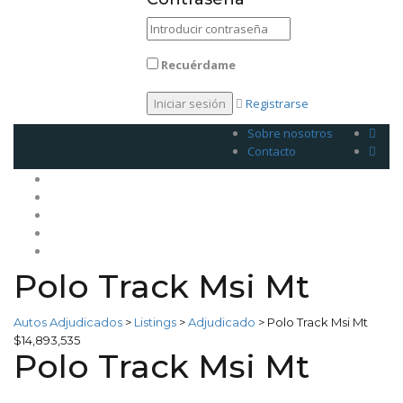
Recuérdame
Registrarse
Sobre nosotros
Contacto
Inicio
Venda su plan
Planes
Legales
Contacto
Polo Track Msi Mt
Autos Adjudicados
>
Listings
>
Adjudicado
>
Polo Track Msi Mt
$14,893,535
Polo Track Msi Mt