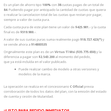
Es un plan de ahorro tipo
100%
con
38
cuotas pagas de un total de
84
. Pudiendo pagar por anticipado la cantidad de cuotas que quiera
o realizar la cancelacion total de las cuotas que restan por pagar,
siempre a valor de cuota pura.
Cada cuota pura de este plan tiene un valor de
$425.901.-
y la cuota
final es de
$519.900.-
.
A valor de sus cuotas puras suma realmente pago
$18.727.423(*)
y
se vende ahora a
$14893535
Originalmente este plan es de un
Virtus Tl Msi ($35.775.650)
y la
diferencia a pagar son
$2.543.200
al momento del pedido,
que ya está incluída en el valor publicado.
Puede realizar cambio de modelo a otras versiones y
modelos de la marca.
La operación se realiza en el concesionario
C Oficial
previa
corroboración de todos los datos del plan, con la emisión del estado
de cuenta y cesión de titularidad.
¡¡LISTO PARA PEDIDO INMEDIATO!!