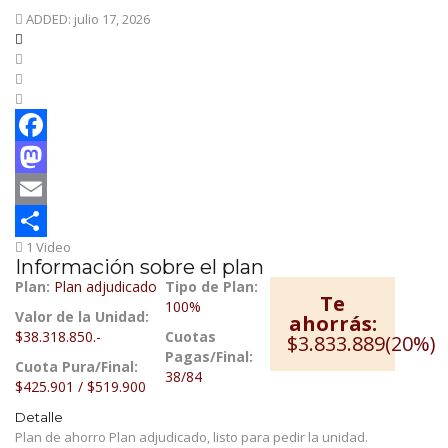
ADDED: julio 17, 2026
Facebook
Mastodon
Email
1 Video
Compartir
Información sobre el plan
Plan:
Plan adjudicado
Tipo de Plan:
Te
100%
Valor de la Unidad:
ahorrás:
$38.318.850.-
Cuotas
$3.833.889(20%)
Pagas/Final:
Cuota Pura/Final:
38/84
$425.901 / $519.900
Detalle
Plan de ahorro Plan adjudicado, listo para pedir la unidad.