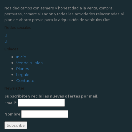
Nos dedicamos con esmero y honestidad a la venta, compra,
permutas, comercialización y todas las actividades relacionadas al
plan de ahorro previo para la adquisición de vehículos 0km.
Redes sociales
Enlaces
Inicio
Venda su plan
Planes
Legales
Contacto
Newsletter
Subscribite y recibí las nuevas ofertas por mail.
Email*
Nombre