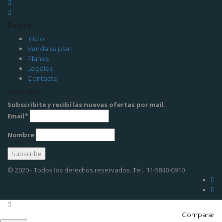
Enlaces
Inicio
Venda su plan
Planes
Legales
Contacto
Newsletter
Subscribite y recibí las nuevas ofertas por mail.
Email*
Nombre
© 2020 - Todos los derechos reservados. Tel.: 11-5840-0910
Comparar