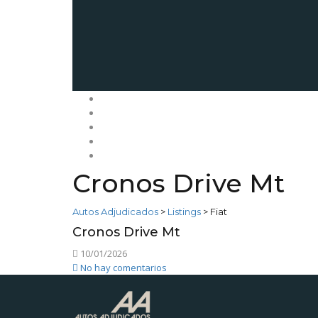
Inicio
Venda su plan
Planes
Legales
Contacto
Cronos Drive Mt
Autos Adjudicados
>
Listings
>
Fiat
Cronos Drive Mt
10/01/2026
No hay comentarios