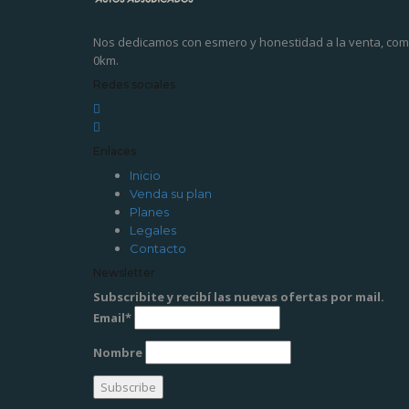
Nos dedicamos con esmero y honestidad a la venta, compr
0km.
Redes sociales
Enlaces
Inicio
Venda su plan
Planes
Legales
Contacto
Newsletter
Subscribite y recibí las nuevas ofertas por mail.
Email*
Nombre