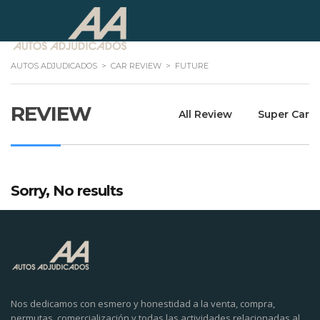
AUTOS ADJUDICADOS
>
CAR REVIEW
>
FUTURE
REVIEW
All Review
Super Car
Sorry, No results
Nos dedicamos con esmero y honestidad a la venta, compra,
permutas, comercialización y todas las actividades relacionadas al