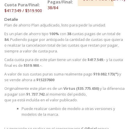
Pagas/Final:
Cuota Pura/Final:
38/84
$417.549 / $519.900
Detalle
Plan de ahorro Plan adjudicado, listo para pedir la unidad.
Es un plan de ahorro tipo
100%
con
38
cuotas pagas de un total de
84
. Pudiendo pagar por anticipado la cantidad de cuotas que quiera
o realizar la cancelacion total de las cuotas que restan por pagar,
siempre a valor de cuota pura.
Cada cuota pura de este plan tiene un valor de
$417.549.-
y la cuota
final es de
$519.900.-
.
A valor de sus cuotas puras suma realmente pago
$19.082.173(*)
y
se vende ahora a
$15237600
Originalmente este plan es de un
Virtus ($35.775.650)
y la diferencia
a pagar son
$1.737.742
al momento del pedido,
que ya está incluída en el valor publicado.
Puede realizar cambio de modelo a otras versiones y
modelos de la marca.
La operación se realiza en el concesionario
C Oficial
previa