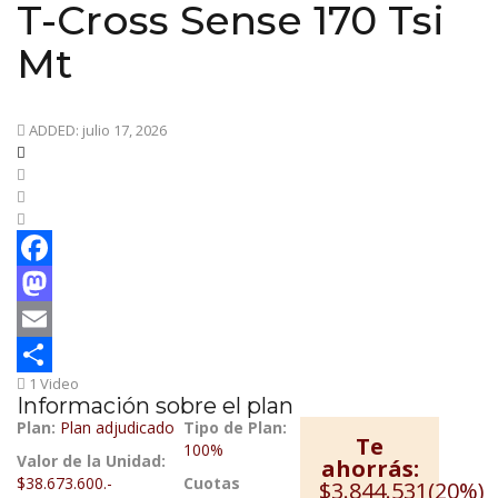
T-Cross Sense 170 Tsi
Mt
ADDED: julio 17, 2026
Facebook
Mastodon
Email
1 Video
Compartir
Información sobre el plan
Plan:
Plan adjudicado
Tipo de Plan:
Te
100%
Valor de la Unidad:
ahorrás:
$38.673.600.-
Cuotas
$3.844.531(20%)