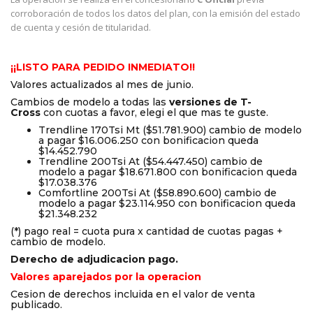
corroboración de todos los datos del plan, con la emisión del estado
de cuenta y cesión de titularidad.
¡¡LISTO PARA PEDIDO INMEDIATO!!
Valores actualizados al mes de junio.
Cambios de modelo a todas las
versiones de T-
Cross
con cuotas a favor, elegi el que mas te guste.
Trendline 170Tsi Mt ($51.781.900) cambio de modelo
a pagar $16.006.250 con bonificacion queda
$14.452.790
Trendline 200Tsi At ($54.447.450) cambio de
modelo a pagar $18.671.800 con bonificacion queda
$17.038.376
Comfortline 200Tsi At ($58.890.600) cambio de
modelo a pagar $23.114.950 con bonificacion queda
$21.348.232
(*) pago real = cuota pura x cantidad de cuotas pagas +
cambio de modelo.
Derecho de adjudicacion pago.
Valores aparejados por la operacion
Cesion de derechos incluida en el valor de venta
publicado.