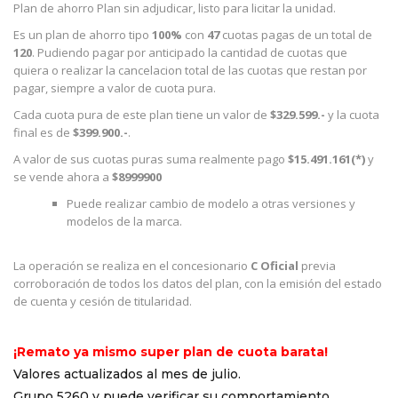
Plan de ahorro Plan sin adjudicar, listo para licitar la unidad.
Es un plan de ahorro tipo
100%
con
47
cuotas pagas de un total de
120
. Pudiendo pagar por anticipado la cantidad de cuotas que
quiera o realizar la cancelacion total de las cuotas que restan por
pagar, siempre a valor de cuota pura.
Cada cuota pura de este plan tiene un valor de
$329.599.-
y la cuota
final es de
$399.900.-
.
A valor de sus cuotas puras suma realmente pago
$15.491.161(*)
y
se vende ahora a
$8999900
Puede realizar cambio de modelo a otras versiones y
modelos de la marca.
La operación se realiza en el concesionario
C Oficial
previa
corroboración de todos los datos del plan, con la emisión del estado
de cuenta y cesión de titularidad.
¡Remato ya mismo super plan de cuota barata!
Valores actualizados al mes de julio.
Grupo 5260 y puede verificar su comportamiento