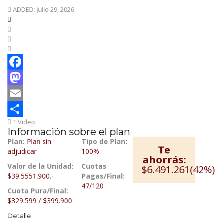
ADDED: julio 29, 2026
Facebook
Mastodon
Email
1 Video
Compartir
Información sobre el plan
Plan:
Plan sin
Tipo de Plan:
Te
adjudicar
100%
ahorrás:
Valor de la Unidad:
Cuotas
$6.491.261(42%)
$39.5551.900.-
Pagas/Final:
47/120
Cuota Pura/Final:
$329.599 / $399.900
Detalle