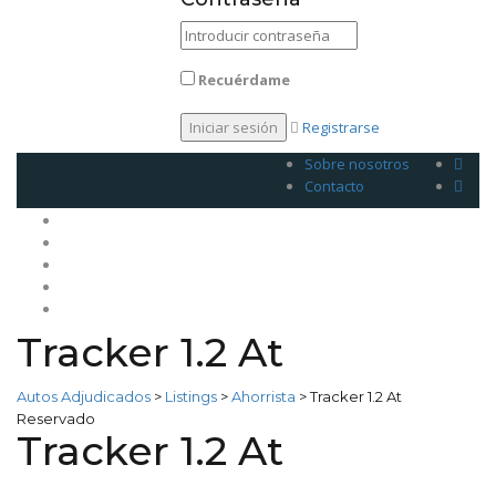
Recuérdame
Registrarse
Sobre nosotros
Contacto
Inicio
Venda su plan
Planes
Legales
Contacto
Tracker 1.2 At
Autos Adjudicados
>
Listings
>
Ahorrista
>
Tracker 1.2 At
Reservado
Tracker 1.2 At