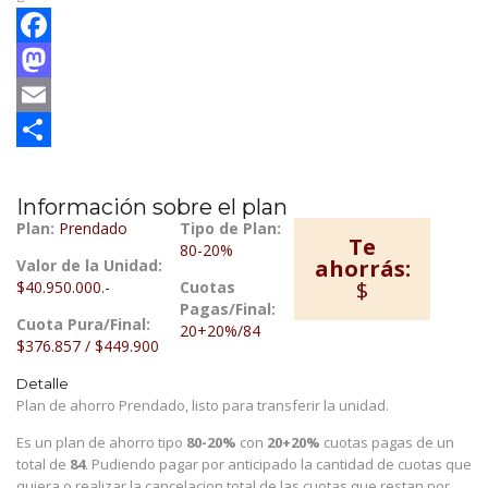
Facebook
Mastodon
Email
Compartir
Información sobre el plan
Plan:
Prendado
Tipo de Plan:
Te
80-20%
ahorrás:
Valor de la Unidad:
$
$40.950.000.-
Cuotas
Pagas/Final:
Cuota Pura/Final:
20+20%/84
$376.857 / $449.900
Detalle
Plan de ahorro Prendado, listo para transferir la unidad.
Es un plan de ahorro tipo
80-20%
con
20+20%
cuotas pagas de un
total de
84
. Pudiendo pagar por anticipado la cantidad de cuotas que
quiera o realizar la cancelacion total de las cuotas que restan por